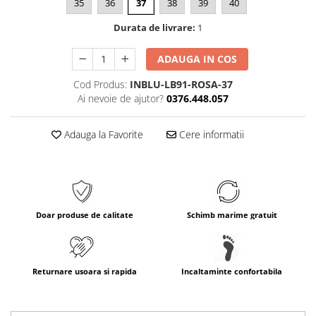
35
36
37
38
39
40
Durata de livrare:
1
ADAUGA IN COS
Cod Produs:
INBLU-LB91-ROSA-37
Ai nevoie de ajutor?
0376.448.057
Adauga la Favorite
Cere informatii
Doar produse de calitate
Schimb marime gratuit
Returnare usoara si rapida
Incaltaminte confortabila