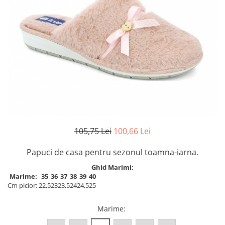
Inblu
Doss
Vesna
Dr. Feet
105,75 Lei
100,66 Lei
Papuci de casa pentru sezonul toamna-iarna.
Ghid Marimi:
Marime:
35
36
37
38
39
40
Cm picior:
22,5
23
23,5
24
24,5
25
Marime
: