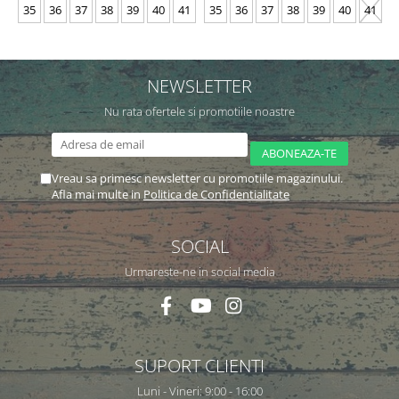
35
36
37
38
39
40
41
35
36
37
38
39
40
41
NEWSLETTER
Nu rata ofertele si promotiile noastre
Vreau sa primesc newsletter cu promotiile magazinului.
Afla mai multe in
Politica de Confidentialitate
SOCIAL
Urmareste-ne in social media
SUPORT CLIENTI
Luni - Vineri: 9:00 - 16:00