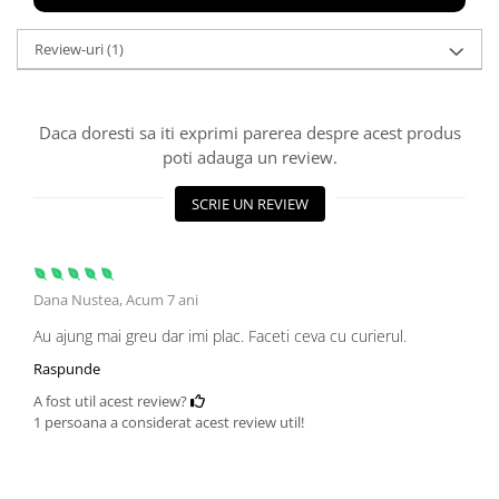
Review-uri
(1)
Daca doresti sa iti exprimi parerea despre acest produs
poti adauga un review.
SCRIE UN REVIEW
Dana Nustea,
Acum 7 ani
Au ajung mai greu dar imi plac. Faceti ceva cu curierul.
Raspunde
A fost util acest review?
1 persoana a considerat acest review util!