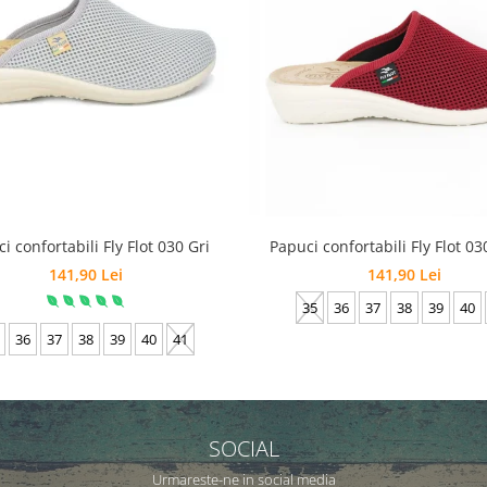
i confortabili Fly Flot 030 Gri
Papuci confortabili Fly Flot 0
141,90 Lei
141,90 Lei
35
36
37
38
39
40
36
37
38
39
40
41
SOCIAL
Urmareste-ne in social media