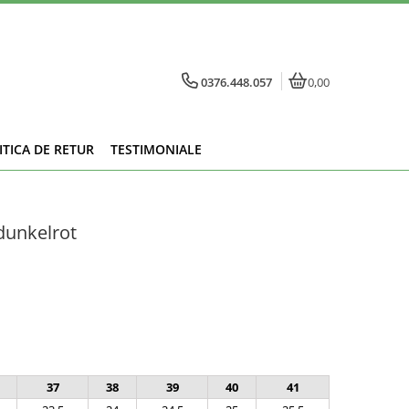
0376.448.057
0,00
ITICA DE RETUR
TESTIMONIALE
dunkelrot
37
38
39
40
41