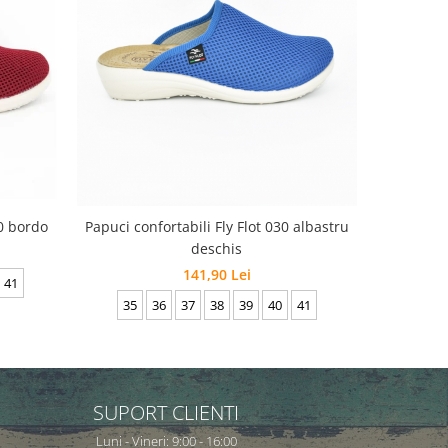
30 bordo
Papuci confortabili Fly Flot 030 albastru
deschis
141,90 Lei
41
36
35
36
37
38
39
40
41
SUPORT CLIENTI
Luni - Vineri: 9:00 - 16:00