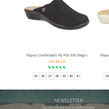
Papuci confortabili Fly Flot 030 Negru
Papuc
141,90 Lei
35
36
37
38
39
40
41
35
NEWSLETTER
Nu rata ofertele si promotiile noastre