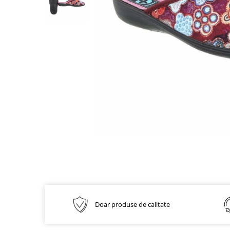
Inblu
Doss
Vesna
Dr. Feet
Doar produse de calitate