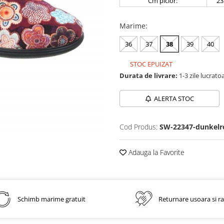
Cm picior:
23
Marime
:
36
37
38
39
40
STOC EPUIZAT
Durata de livrare:
1-3 zile lucrato
ALERTA STOC
Cod Produs:
SW-22347-dunkelr
Adauga la Favorite
Schimb marime gratuit
Returnare usoara si r