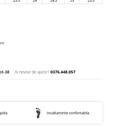
23,5
24
24,5
25
25,5
are
ot-38
Ai nevoie de ajutor?
0376.448.057
apida
Incaltaminte confortabila