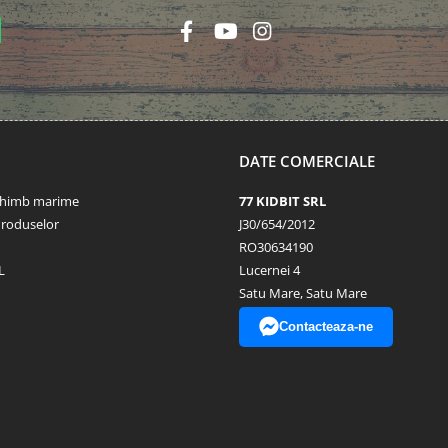
DATE COMERCIALE
schimb marime
77 KIDBIT SRL
Produselor
J30/654/2012
RO30634190
L
Lucernei 4
Satu Mare, Satu Mare
Contacteaza-ne