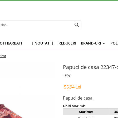
OTI BARBATI
| NOUTATI |
REDUCERI
BRAND-URI
POL
lrot
Papuci de casa 22347-
Taby
56,94 Lei
Papuci de casa.
Ghid Marimi:
Marime:
36