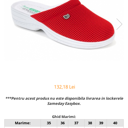
Inblu
Doss
Vesna
Dr. Feet
132,18 Lei
***Pentru acest produs nu este disponibila livrarea in lockerele
Sameday Easybox.
Ghid Marimi:
Marime:
35
36
37
38
39
40