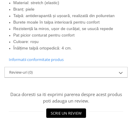
Material: stretch (elastic)
Branț: piele
Talpă: antiderapantă și ușoară, realizată din poliuretan
Burete moale în talpa interioară pentru confort
Rezistență la miros, ușor de curățat, se usucă repede
Pat picior conturat pentru confort
Culoare: roșu
Înălțime talpă ortopedică: 4 cm.
Informatii conformitate produs
Review-uri
(0)
Daca doresti sa iti exprimi parerea despre acest produs
poti adauga un review.
SCRIE UN REVIEW