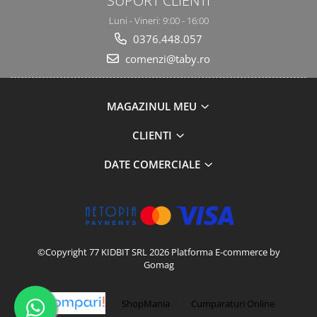
SUPORT CLIENTI
Luni - Vineri: 9:00 - 16:00
0376.448.057
comenzi@taby.ro
MAGAZINUL MEU
CLIENTI
DATE COMERCIALE
©Copyright 77 KIDBIT SRL 2026
Platforma E-commerce by
Gomag
-
ShopMania
Cumparaturi Online