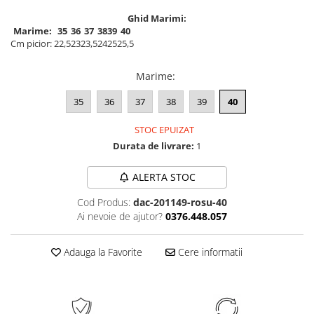
Ghid Marimi:
Marime:
35
36
37
38
39
40
Cm picior:
22,5
23
23,5
24
25
25,5
Marime
:
35
36
37
38
39
40
STOC EPUIZAT
Durata de livrare:
1
ALERTA STOC
Cod Produs:
dac-201149-rosu-40
Ai nevoie de ajutor?
0376.448.057
Adauga la Favorite
Cere informatii