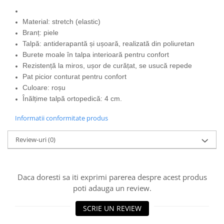
Material: stretch (elastic)
Branț: piele
Talpă: antiderapantă și ușoară, realizată din poliuretan
Burete moale în talpa interioară pentru confort
Rezistență la miros, ușor de curățat, se usucă repede
Pat picior conturat pentru confort
Culoare: roșu
Înălțime talpă ortopedică: 4 cm.
Informatii conformitate produs
Review-uri
(0)
Daca doresti sa iti exprimi parerea despre acest produs
poti adauga un review.
SCRIE UN REVIEW