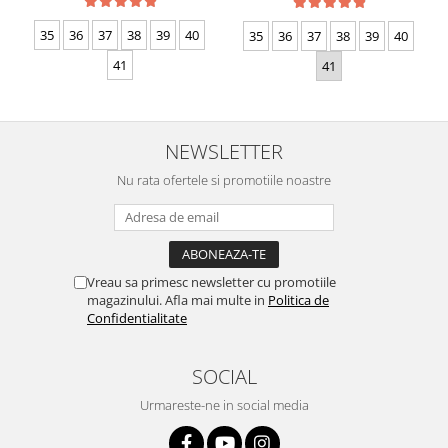
35
36
37
38
39
40
35
36
37
38
39
40
41
41
NEWSLETTER
Nu rata ofertele si promotiile noastre
Vreau sa primesc newsletter cu promotiile
magazinului. Afla mai multe in
Politica de
Confidentialitate
SOCIAL
Urmareste-ne in social media