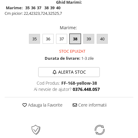
Ghid Marimi:
Marime:
35
36
37
38
39
40
Cm picior:
22,4
23
23,7
24,3
25
25,7
Marime
:
35
36
37
38
39
40
STOC EPUIZAT
Durata de livrare:
1-3 zile
ALERTA STOC
Cod Produs:
FF-168-yellow-38
Ai nevoie de ajutor?
0376.448.057
Adauga la Favorite
Cere informatii