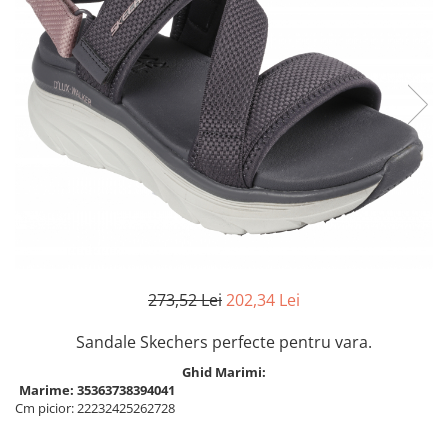
Inblu
Doss
Vesna
Dr. Feet
273,52 Lei
202,34 Lei
Sandale Skechers perfecte pentru vara.
Ghid Marimi:
Marime:
35
36
37
38
39
40
41
Cm picior:
22
23
24
25
26
27
28