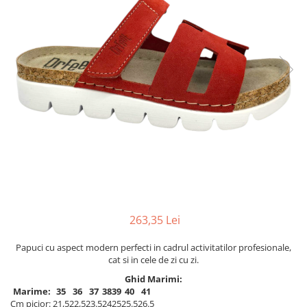
Inblu
Doss
Vesna
Dr. Feet
263,35 Lei
Papuci cu aspect modern perfecti in cadrul activitatilor profesionale,
cat si in cele de zi cu zi.
Ghid Marimi:
Marime:
35
36
37
38
39
40
41
Cm picior:
21,5
22,5
23.5
24
25
25.5
26.5