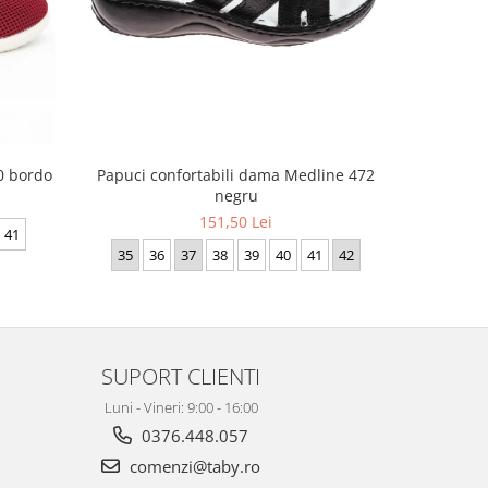
30 bordo
Papuci con
Papuci confortabili dama Medline 472
negru
151,50 Lei
41
35
35
36
37
38
39
40
41
42
SUPORT CLIENTI
Luni - Vineri: 9:00 - 16:00
0376.448.057
comenzi@taby.ro