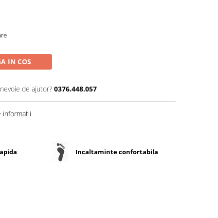
are
A IN COS
 nevoie de ajutor?
0376.448.057
informatii
rapida
Incaltaminte confortabila