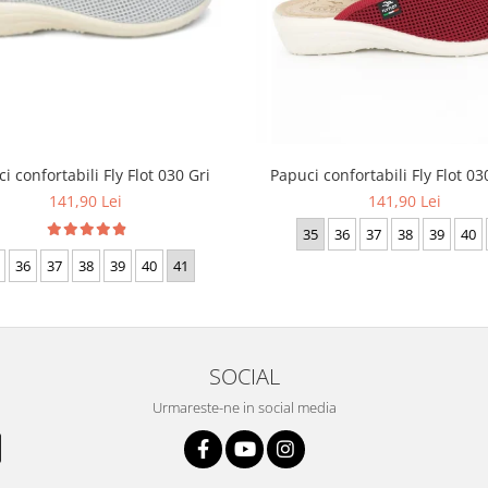
Papuci confortabili Fly Flot 0
i confortabili Fly Flot 030 Gri
141,90 Lei
141,90 Lei
35
36
37
38
39
40
36
37
38
39
40
41
SOCIAL
Urmareste-ne in social media