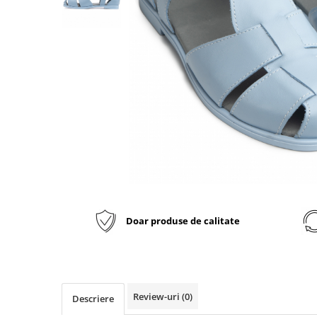
Inblu
Doss
Vesna
Dr. Feet
Doar produse de calitate
Review-uri
(0)
Descriere