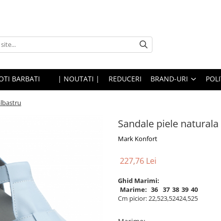
OTI BARBATI
| NOUTATI |
REDUCERI
BRAND-URI
POLI
albastru
Sandale piele naturala
Mark Konfort
227,76 Lei
Ghid Marimi:
Marime:
36
37
38
39
40
Cm picior:
22,5
23,5
24
24,5
25