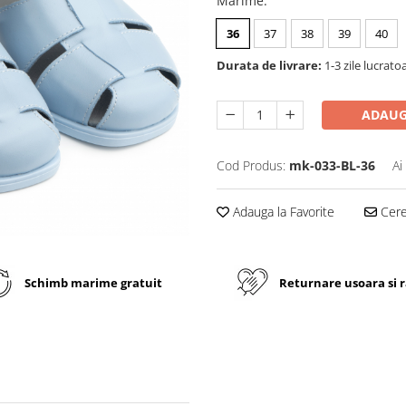
Marime
:
36
37
38
39
40
Durata de livrare:
1-3 zile lucrato
ADAUG
Cod Produs:
mk-033-BL-36
Ai
Adauga la Favorite
Cere 
Schimb marime gratuit
Returnare usoara si 