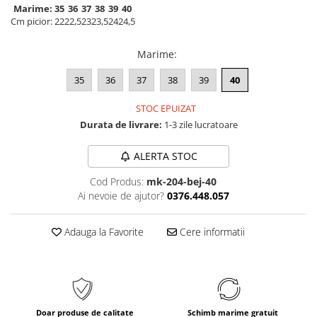
Marime:
35
36
37
38
39
40
Cm picior:
22
22,5
23
23,5
24
24,5
Marime
:
35
36
37
38
39
40
STOC EPUIZAT
Durata de livrare:
1-3 zile lucratoare
ALERTA STOC
Cod Produs:
mk-204-bej-40
Ai nevoie de ajutor?
0376.448.057
Adauga la Favorite
Cere informatii
Doar produse de calitate
Schimb marime gratuit