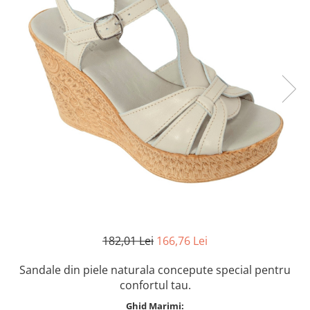
Inblu
Doss
Vesna
Dr. Feet
182,01 Lei
166,76 Lei
Sandale din piele naturala concepute special pentru
confortul tau.
Ghid Marimi: