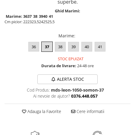
superbe.
Ghid Marimi:
Marime:
36
37
38
39
40
41
Cm picior:
22
23
23,5
24
25
25,5
Marime
:
36
37
38
39
40
41
STOC EPUIZAT
Durata de livrare:
24-48 ore
ALERTA STOC
Cod Produs:
mds-leon-1050-somon-37
Ai nevoie de ajutor?
0376.448.057
Adauga la Favorite
Cere informatii