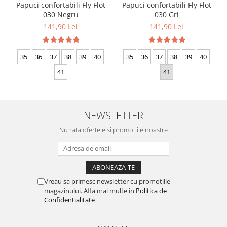
Papuci confortabili Fly Flot
Papuci confortabili Fly Flot
030 Negru
030 Gri
141,90 Lei
141,90 Lei
35
36
37
38
39
40
35
36
37
38
39
40
41
41
NEWSLETTER
Nu rata ofertele si promotiile noastre
Vreau sa primesc newsletter cu promotiile
magazinului. Afla mai multe in
Politica de
Confidentialitate