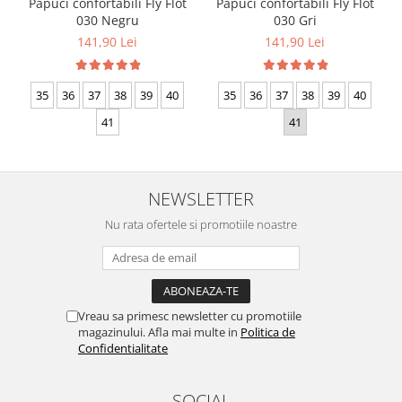
Papuci confortabili Fly Flot
Papuci confortabili Fly Flot
030 Negru
030 Gri
141,90 Lei
141,90 Lei
35
36
37
38
39
40
35
36
37
38
39
40
41
41
NEWSLETTER
Nu rata ofertele si promotiile noastre
Vreau sa primesc newsletter cu promotiile
magazinului. Afla mai multe in
Politica de
Confidentialitate
SOCIAL