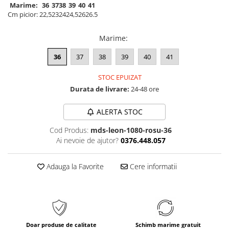
Marime:
36
37
38
39
40
41
Cm picior:
22,5
23
24
24,5
26
26.5
Marime
:
36
37
38
39
40
41
STOC EPUIZAT
Durata de livrare:
24-48 ore
ALERTA STOC
Cod Produs:
mds-leon-1080-rosu-36
Ai nevoie de ajutor?
0376.448.057
Adauga la Favorite
Cere informatii
Doar produse de calitate
Schimb marime gratuit