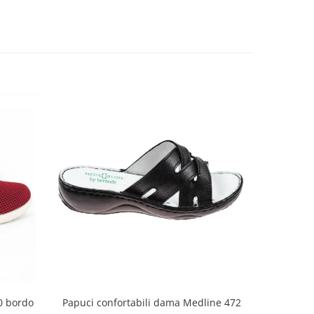
30 bordo
Papuci con
Papuci confortabili dama Medline 472