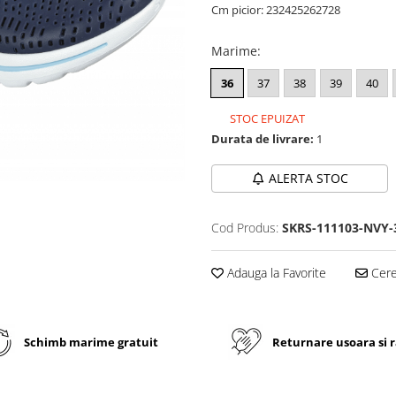
Cm picior:
23
24
25
26
27
28
Marime
:
36
37
38
39
40
STOC EPUIZAT
Durata de livrare:
1
ALERTA STOC
Cod Produs:
SKRS-111103-NVY-
Adauga la Favorite
Cere 
Schimb marime gratuit
Returnare usoara si 