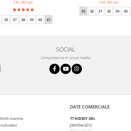
141,90 Lei
141,90 Lei
35
36
37
38
39
40
36
37
38
39
40
41
SOCIAL
Urmareste-ne in social media
DATE COMERCIALE
schimb marime
77 KIDBIT SRL
Produselor
J30/654/2012