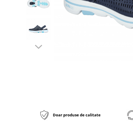
Inblu
Doss
Vesna
Dr. Feet
Doar produse de calitate