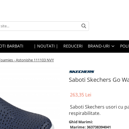
OTI BARBATI
| NOUTATI |
REDUCERI
BRAND-URI
POLI
Foamies - Astonishe 111103 NVY
Saboti Skechers Go Wa
263,35 Lei
Saboti Skechers usori cu p
respirabilitate.
Ghid Marimi:
Marime:
36
37
38
39
40
41