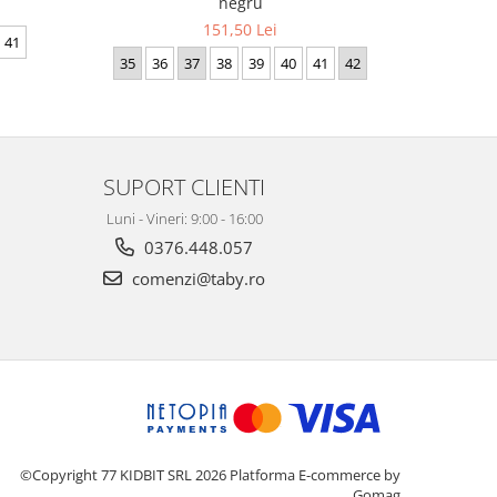
negru
151,50 Lei
41
35
35
36
37
38
39
40
41
42
SUPORT CLIENTI
Luni - Vineri: 9:00 - 16:00
0376.448.057
comenzi@taby.ro
©Copyright 77 KIDBIT SRL 2026
Platforma E-commerce by
Gomag