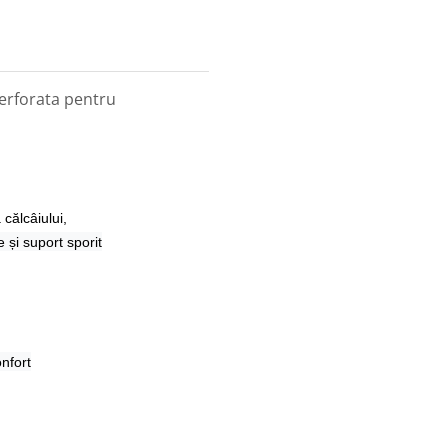
erforata pentru
 călcâiului,
 și suport sporit
nfort