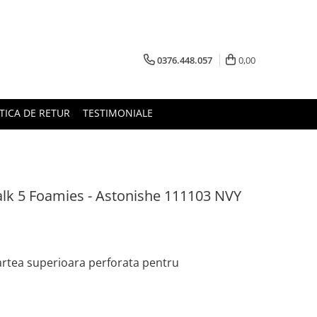
0376.448.057
0,00
TICA DE RETUR
TESTIMONIALE
lk 5 Foamies - Astonishe 111103 NVY
artea superioara perforata pentru