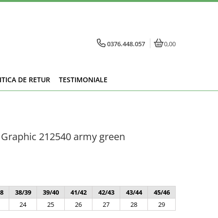
0376.448.057
0,00
ITICA DE RETUR
TESTIMONIALE
 Graphic 212540 army green
8
38/39
39/40
41/42
42/43
43/44
45/46
24
25
26
27
28
29