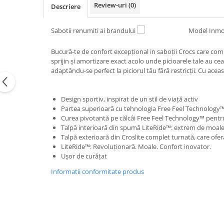
Review-uri
(0)
Descriere
Sabotii renumiti ai brandului
Model Inmo
Bucură-te de confort excepțional in saboții Crocs care co
sprijin și amortizare exact acolo unde picioarele tale au c
adaptându-se perfect la piciorul tău fără restricții. Cu ace
Design sportiv, inspirat de un stil de viață activ
Partea superioară cu tehnologia Free Feel Technology™ „
Curea pivotantă pe călcâi Free Feel Technology™ pentru
Talpă interioară din spumă LiteRide™: extrem de moale, 
Talpă exterioară din Croslite complet turnată, care ofer
LiteRide™: Revoluționară. Moale. Confort inovator.
Ușor de curățat
Informatii conformitate produs