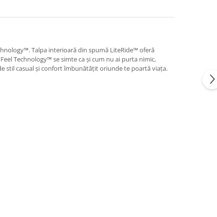
echnology™. Talpa interioară din spumă LiteRide™ oferă
e Feel Technology™ se simte ca și cum nu ai purta nimic,
e stil casual și confort îmbunătățit oriunde te poartă viața.