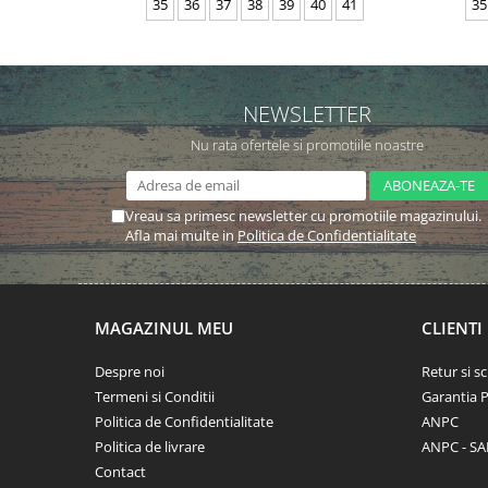
35
36
37
38
39
40
41
35
NEWSLETTER
Nu rata ofertele si promotiile noastre
Vreau sa primesc newsletter cu promotiile magazinului.
Afla mai multe in
Politica de Confidentialitate
MAGAZINUL MEU
CLIENTI
Despre noi
Retur si 
Termeni si Conditii
Garantia 
Politica de Confidentialitate
ANPC
Politica de livrare
ANPC - SA
Contact