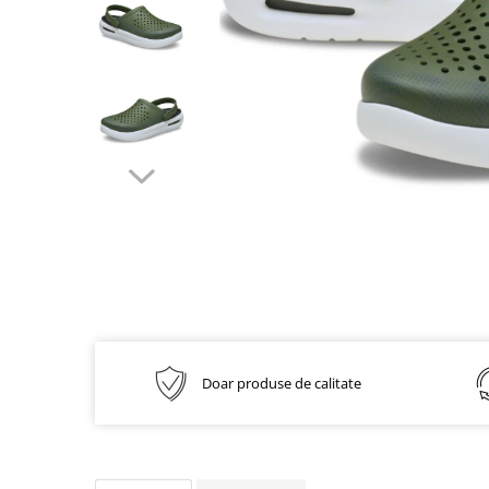
Inblu
Doss
Vesna
Dr. Feet
Doar produse de calitate