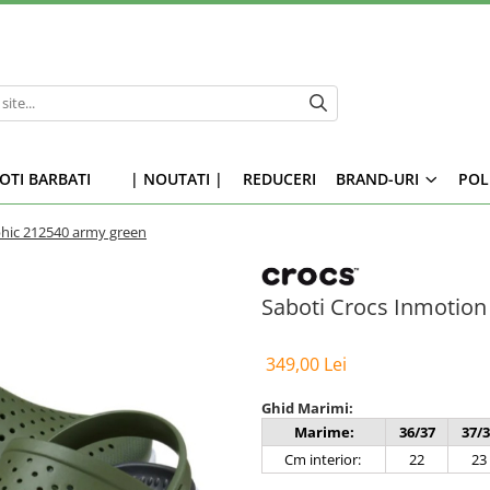
OTI BARBATI
| NOUTATI |
REDUCERI
BRAND-URI
POL
phic 212540 army green
Saboti Crocs Inmotion
349,00 Lei
Ghid Marimi:
Marime:
36/37
37/3
Cm interior:
22
23