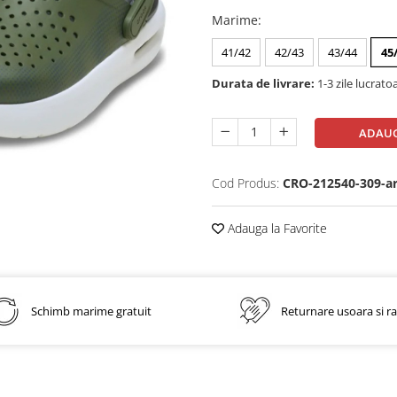
Marime
:
41/42
42/43
43/44
45
Durata de livrare:
1-3 zile lucrato
ADAUG
Cod Produs:
CRO-212540-309-a
Adauga la Favorite
Schimb marime gratuit
Returnare usoara si r