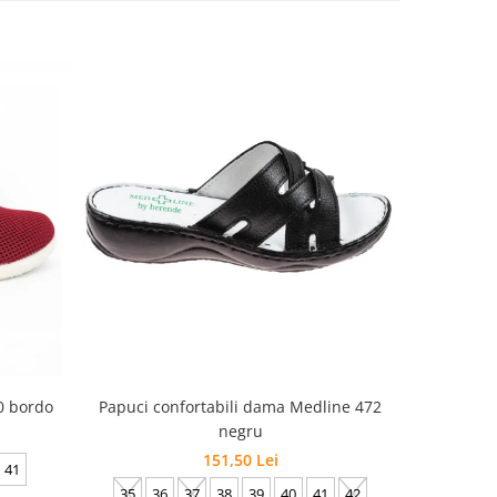
Papuci confortabili dama Medline 472
30 bordo
Papuci con
negru
151,50 Lei
41
35
36
37
38
39
40
41
42
35