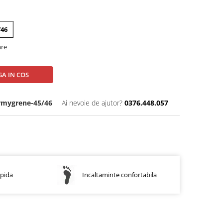
/46
are
A IN COS
rmygrene-45/46
Ai nevoie de ajutor?
0376.448.057
apida
Incaltaminte confortabila