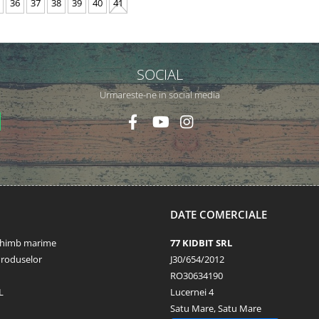
36
37
38
39
40
41
SOCIAL
Urmareste-ne in social media
DATE COMERCIALE
schimb marime
77 KIDBIT SRL
Produselor
J30/654/2012
RO30634190
L
Lucernei 4
Satu Mare, Satu Mare