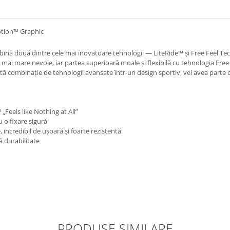
tion™ Graphic
mbină două dintre cele mai inovatoare tehnologii — LiteRide™ și Free Feel T
ea mai mare nevoie, iar partea superioară moale și flexibilă cu tehnologia Fre
astă combinație de tehnologii avansate într-un design sportiv, vei avea parte d
Feels like Nothing at All”
 o fixare sigură
incredibil de ușoară și foarte rezistentă
ă durabilitate
PRODUSE SIMILARE