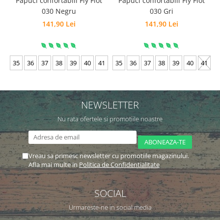
Papuci confortabili Fly Flot
Papuci confortabili Fly Flot
030 Negru
030 Gri
141,90 Lei
141,90 Lei
35
36
37
38
39
40
41
35
36
37
38
39
40
41
NEWSLETTER
Nu rata ofertele si promotiile noastre
Vreau sa primesc newsletter cu promotiile magazinului.
Afla mai multe in
Politica de Confidentialitate
SOCIAL
Urmareste-ne in social media