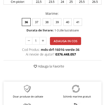
Cm picior:
22,5
23.5
24
25
25.5
26.5
Marime
:
36
37
38
39
40
41
Durata de livrare:
1-3 zile lucratoare
ADAUGA IN COS
Cod Produs:
mds-drf-16016-verde-36
Ai nevoie de ajutor?
0376.448.057
Adauga la Favorite
Doar produse de calitate
Schimb marime gratuit