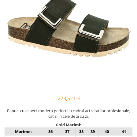
Inblu
Doss
Vesna
Dr. Feet
273,52 Lei
Papuci cu aspect modern perfecti in cadrul activitatilor profesionale,
cat si in cele de zi cu zi.
Ghid Marimi:
Marime:
36
37
38
39
40
41