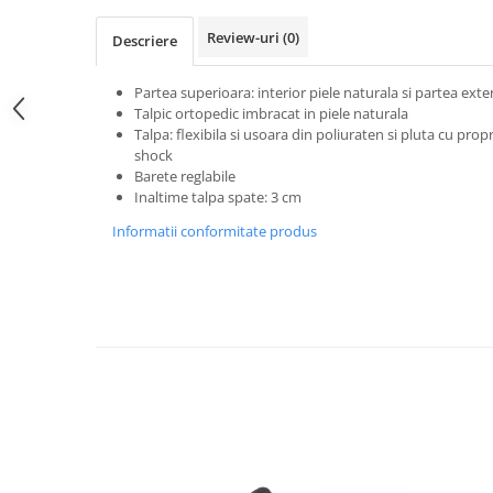
Review-uri
(0)
Descriere
Partea superioara: interior piele naturala si partea exte
Talpic ortopedic imbracat in piele naturala
Talpa: flexibila si usoara din poliuraten si pluta cu propr
shock
Barete reglabile
Inaltime talpa spate: 3 cm
Informatii conformitate produs