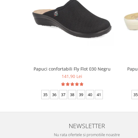
Papuci confortabili Fly Flot 030 Negru
Papuc
141,90 Lei
35
36
37
38
39
40
41
35
NEWSLETTER
Nu rata ofertele si promotiile noastre