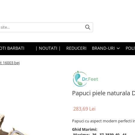
OTI BARBATI
| NOUTATI |
REDUCERI
BRAND-URI
POLI
et 16003 bej
Papuci piele naturala 
283,69 Lei
Papuci cu aspect modern perfecti in ca
Ghid Marimi:
Marime:
36
37
38
39
40
41