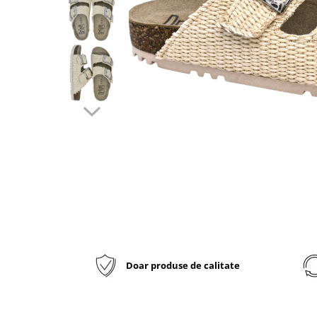
Inblu
Doss
Vesna
Dr. Feet
Doar produse de calitate