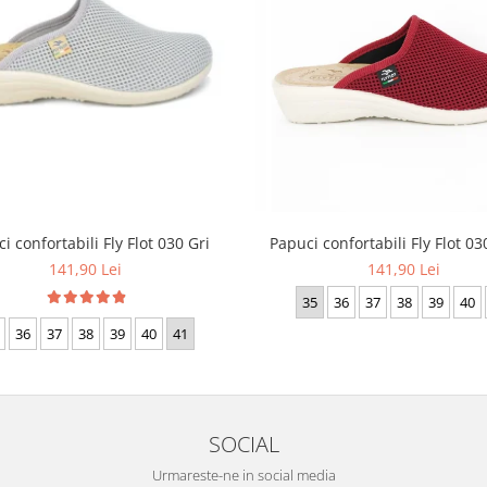
Papuci confortabili Fly Flot 0
i confortabili Fly Flot 030 Gri
141,90 Lei
141,90 Lei
35
36
37
38
39
40
36
37
38
39
40
41
SOCIAL
Urmareste-ne in social media