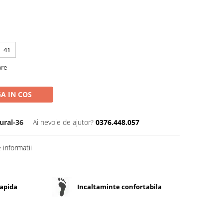
41
are
A IN COS
ural-36
Ai nevoie de ajutor?
0376.448.057
informatii
rapida
Incaltaminte confortabila