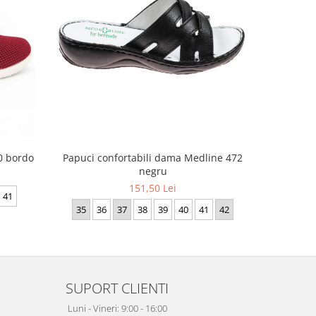
30 bordo
Papuci con
Papuci confortabili dama Medline 472
negru
151,50 Lei
41
35
35
36
37
38
39
40
41
42
SUPORT CLIENTI
Luni - Vineri: 9:00 - 16:00