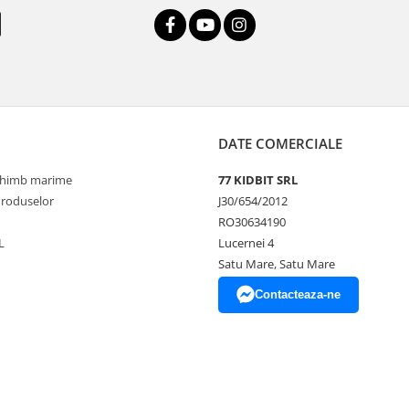
DATE COMERCIALE
schimb marime
77 KIDBIT SRL
Produselor
J30/654/2012
RO30634190
L
Lucernei 4
Satu Mare, Satu Mare
Contacteaza-ne