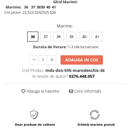
Ghid Marimi:
Marime:
36
37
38
39
40
41
Cm picior:
22,5
23.5
24
25
25.5
26
Marime
:
36
37
38
39
40
41
Durata de livrare:
1-3 zile lucratoare
ADAUGA IN COS
Cod Produs:
mds-dos-595-marodeschis-36
Ai nevoie de ajutor?
0376.448.057
Adauga la Favorite
Cere informatii
Doar produse de calitate
Schimb marime gratuit