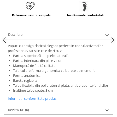
Returnare usoara si rapida
Incaltaminte confortabila
Descriere
Papuci cu design clasic si elegant perfecti in cadrul activitatilor
profesionale, cat si in cele de zi cu zi.
Partea superioară din piele naturală
Partea interioara din piele velur
Manoperă de înaltă calitate
Talpicul are forma ergonomica cu burete de memorie
Forma anatomica
Bareta reglabila
Talpa flexibila din poliuraten si pluta, antiderapanta (anti-slip)
Inaltime talpa spate: 3 cm
Informatii conformitate produs
Review-uri
(0)