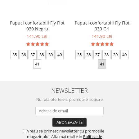
Papuci confortabili Fly Flot
Papuci confortabili Fly Flot
030 Negru
030 Gri
141,90 Lei
141,90 Lei
35
36
37
38
39
40
35
36
37
38
39
40
41
41
NEWSLETTER
Nu rata ofertele si promotiile noastre
Vreau sa primesc newsletter cu promotiile
magazinului. Afla mai multe in
Politica de