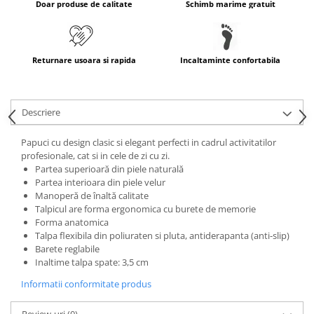
Doar produse de calitate
Schimb marime gratuit
Returnare usoara si rapida
Incaltaminte confortabila
Descriere
Papuci cu design clasic si elegant perfecti in cadrul activitatilor
profesionale, cat si in cele de zi cu zi.
Partea superioară din piele naturală
Partea interioara din piele velur
Manoperă de înaltă calitate
Talpicul are forma ergonomica cu burete de memorie
Forma anatomica
Talpa flexibila din poliuraten si pluta, antiderapanta (anti-slip)
Barete reglabile
Inaltime talpa spate: 3,5 cm
Informatii conformitate produs
Review-uri
(0)