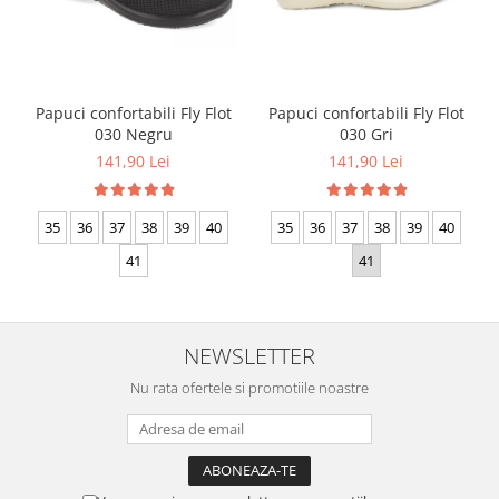
Papuci confortabili Fly Flot
Papuci confortabili Fly Flot
030 Negru
030 Gri
141,90 Lei
141,90 Lei
35
36
37
38
39
40
35
36
37
38
39
40
41
41
NEWSLETTER
Nu rata ofertele si promotiile noastre