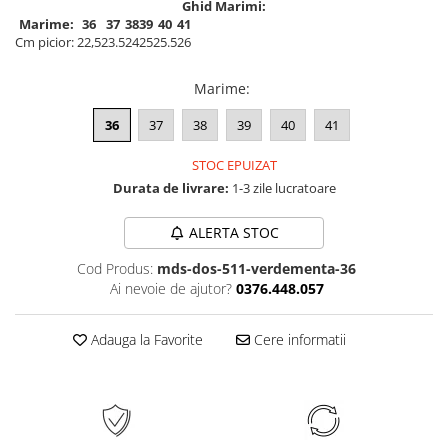
Ghid Marimi:
Marime:
36
37
38
39
40
41
Cm picior:
22,5
23.5
24
25
25.5
26
Marime
:
36
37
38
39
40
41
STOC EPUIZAT
Durata de livrare:
1-3 zile lucratoare
ALERTA STOC
Cod Produs:
mds-dos-511-verdementa-36
Ai nevoie de ajutor?
0376.448.057
Adauga la Favorite
Cere informatii