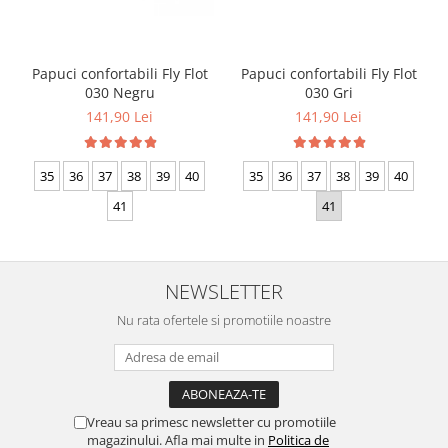
Papuci confortabili Fly Flot
Papuci confortabili Fly Flot
030 Negru
030 Gri
141,90 Lei
141,90 Lei
35
36
37
38
39
40
35
36
37
38
39
40
41
41
NEWSLETTER
Nu rata ofertele si promotiile noastre
Vreau sa primesc newsletter cu promotiile
magazinului. Afla mai multe in
Politica de