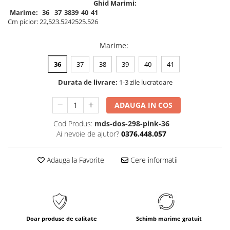
Ghid Marimi:
Marime:
36
37
38
39
40
41
Cm picior:
22,5
23.5
24
25
25.5
26
Marime
:
36
37
38
39
40
41
Durata de livrare:
1-3 zile lucratoare
ADAUGA IN COS
Cod Produs:
mds-dos-298-pink-36
Ai nevoie de ajutor?
0376.448.057
Adauga la Favorite
Cere informatii
Doar produse de calitate
Schimb marime gratuit