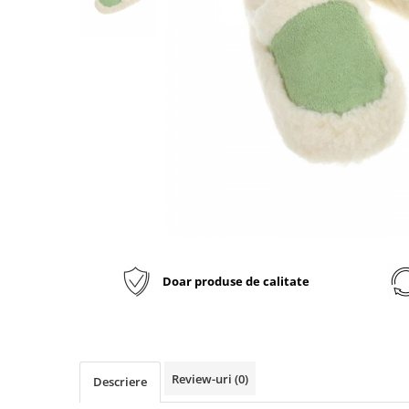
Inblu
Doss
Vesna
Dr. Feet
Doar produse de calitate
Review-uri
(0)
Descriere