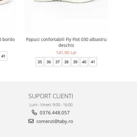
30 bordo
Papuci confortabili Fly Flot 030 albastru
deschis
141,90 Lei
41
36
35
36
37
38
39
40
41
SUPORT CLIENTI
Luni - Vineri: 9:00 - 16:00
0376.448.057
comenzi@taby.ro