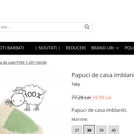
OTI BARBATI
| NOUTATI |
REDUCERI
BRAND-URI
POLI
na de oaie PAN-1-201-Verde
Papuci de casa imblani
Taby
77,28 Lei
59,99 Lei
Papuci de casa imblaniti.
Marime
:
37
38
39
40