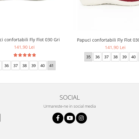
i confortabili Fly Flot 030 Gri
Papuci confortabili Fly Flot 0
141,90 Lei
141,90 Lei
35
36
37
38
39
40
36
37
38
39
40
41
SOCIAL
Urmareste-ne in social media