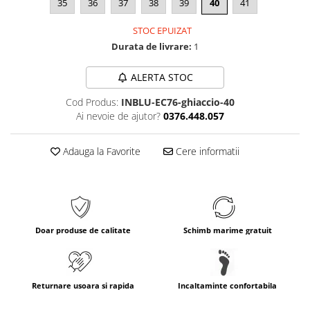
35
36
37
38
39
40
41
STOC EPUIZAT
Durata de livrare:
1
ALERTA STOC
Cod Produs:
INBLU-EC76-ghiaccio-40
Ai nevoie de ajutor?
0376.448.057
Adauga la Favorite
Cere informatii
Doar produse de calitate
Schimb marime gratuit
Returnare usoara si rapida
Incaltaminte confortabila