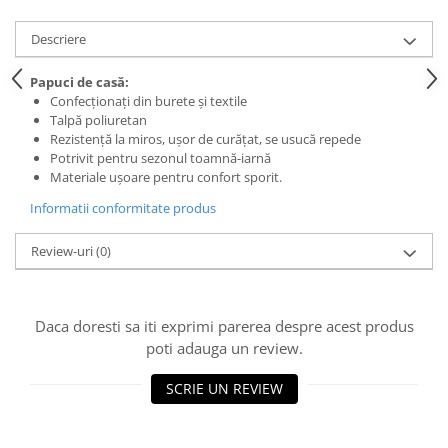
Descriere
Papuci de casă:
Confecționați din burete și textile
Talpă poliuretan
Rezistență la miros, ușor de curățat, se usucă repede
Potrivit pentru sezonul toamnă-iarnă
Materiale ușoare pentru confort sporit.
Informatii conformitate produs
Review-uri
(0)
Daca doresti sa iti exprimi parerea despre acest produs
poti adauga un review.
SCRIE UN REVIEW