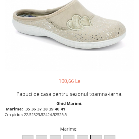
Inblu
Doss
Vesna
Dr. Feet
100,66 Lei
Papuci de casa pentru sezonul toamna-iarna.
Ghid Marimi:
Marime:
35
36
37
38
39
40
41
Cm picior:
22,5
23
23,5
24
24,5
25
25,5
Marime
: