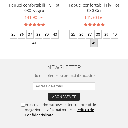
Papuci confortabili Fly Flot
Papuci confortabili Fly Flot
030 Negru
030 Gri
141,90 Lei
141,90 Lei
35
36
37
38
39
40
35
36
37
38
39
40
41
41
NEWSLETTER
Nu rata ofertele si promotiile noastre
Vreau sa primesc newsletter cu promotiile
magazinului. Afla mai multe in
Politica de
Confidentialitate