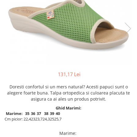
Inblu
Doss
Vesna
Dr. Feet
131,17 Lei
Doresti confortul si un mers natural? Acesti papuci sunt o
alegere foarte buna. Talpa ortopedica si culoarea placuta te
asigura ca ai ales un produs potrivit.
Ghid Marimi:
Marime:
35
36
37
38
39
40
Cm picior:
22,4
23
23,7
24,3
25
25,7
Marime
: