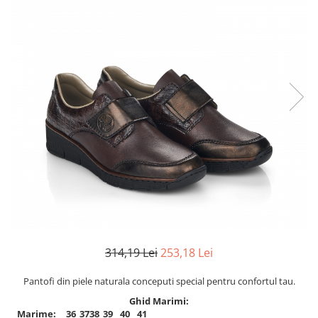
Inblu
Doss
Vesna
Dr. Feet
314,19 Lei
253,18 Lei
Pantofi din piele naturala conceputi special pentru confortul tau.
Ghid Marimi:
Marime:
36
37
38
39
40
41