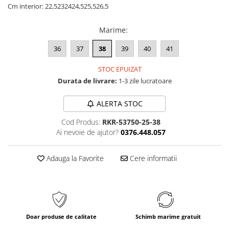
Cm interior:
22,5
23
24
24,5
25,5
26,5
Marime
:
36
37
38
39
40
41
STOC EPUIZAT
Durata de livrare:
1-3 zile lucratoare
ALERTA STOC
Cod Produs:
RKR-53750-25-38
Ai nevoie de ajutor?
0376.448.057
Adauga la Favorite
Cere informatii
Doar produse de calitate
Schimb marime gratuit