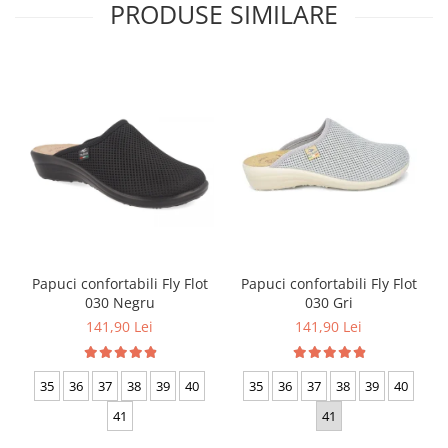
PRODUSE SIMILARE
Papuci confortabili Fly Flot
Papuci confortabili Fly Flot
030 Negru
030 Gri
141,90 Lei
141,90 Lei
35
36
37
38
39
40
35
36
37
38
39
40
41
41