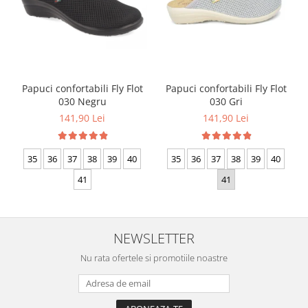
Papuci confortabili Fly Flot
Papuci confortabili Fly Flot
030 Negru
030 Gri
141,90 Lei
141,90 Lei
35
36
37
38
39
40
35
36
37
38
39
40
41
41
NEWSLETTER
Nu rata ofertele si promotiile noastre