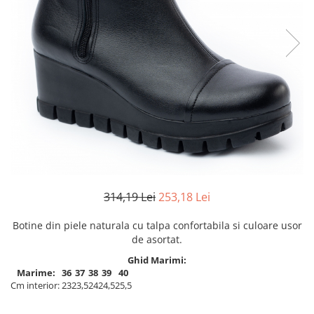
Inblu
Doss
Vesna
Dr. Feet
314,19 Lei
253,18 Lei
Botine din piele naturala cu talpa confortabila si culoare usor
de asortat.
Ghid Marimi:
Marime:
36
37
38
39
40
Cm interior:
23
23,5
24
24,5
25,5