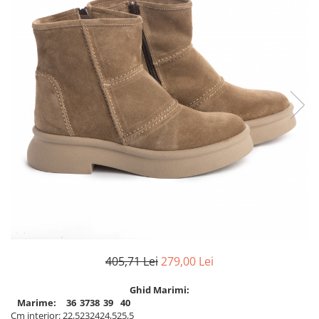
Inblu
Doss
Vesna
Dr. Feet
405,71 Lei
279,00 Lei
Ghid Marimi:
Marime:
36
37
38
39
40
Cm interior:
22,5
23
24
24,5
25,5