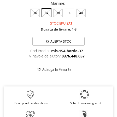
Marime
:
36
37
38
39
40
STOC EPUIZAT
Durata de livrare:
1-3
ALERTA STOC
Cod Produs:
mis-154-bordo-37
Ai nevoie de ajutor?
0376.448.057
Adauga la Favorite
Doar produse de calitate
Schimb marime gratuit