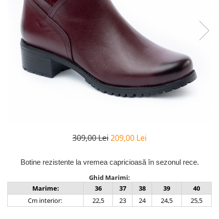
Inblu
Doss
Vesna
Dr. Feet
309,00 Lei
209,00 Lei
Botine
rezistente
la
vremea capricioasă în sezonul rece.
Ghid Marimi:
Marime:
36
37
38
39
40
Cm interior:
22,5
23
24
24,5
25,5