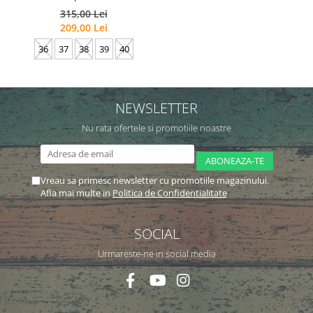
315,00 Lei
209,00 Lei
36
37
38
39
40
NEWSLETTER
Nu rata ofertele si promotiile noastre
Vreau sa primesc newsletter cu promotiile magazinului.
Afla mai multe in
Politica de Confidentialitate
SOCIAL
Urmareste-ne in social media