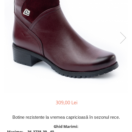
Inblu
Doss
Vesna
Dr. Feet
309,00 Lei
Botine
rezistente
la
vremea capricioasă în sezonul rece.
Ghid Marimi:
Marime:
36
37
38
39
40