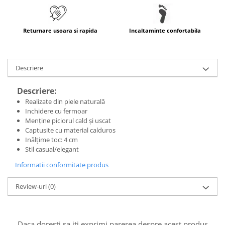
Returnare usoara si rapida
Incaltaminte confortabila
Descriere
Descriere:
Realizate din piele naturală
Inchidere cu fermoar
Menține piciorul cald și uscat
Captusite cu material calduros
Inălțime toc: 4 cm
Stil casual/elegant
Informatii conformitate produs
Review-uri
(0)
Daca doresti sa iti exprimi parerea despre acest produs