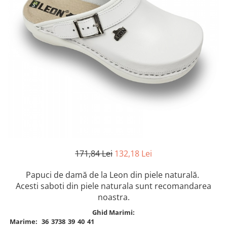
Inblu
Doss
Vesna
Dr. Feet
171,84 Lei
132,18 Lei
Papuci de damă de la Leon din piele naturală.
Acesti saboti din piele naturala sunt recomandarea
noastra.
Ghid Marimi:
Marime:
36
37
38
39
40
41