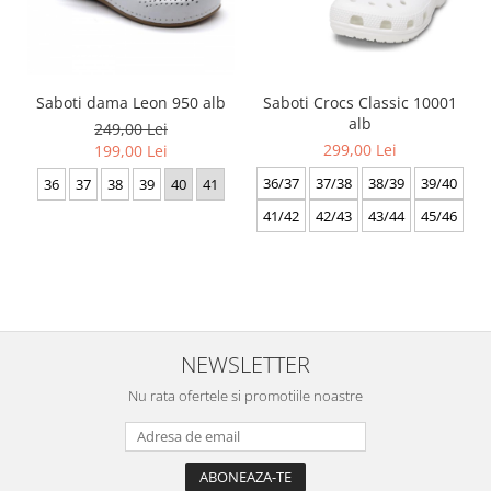
Saboti dama Leon 950 alb
Saboti Crocs Classic 10001
alb
249,00 Lei
299,00 Lei
199,00 Lei
36/37
37/38
38/39
39/40
36
37
38
39
40
41
41/42
42/43
43/44
45/46
NEWSLETTER
Nu rata ofertele si promotiile noastre