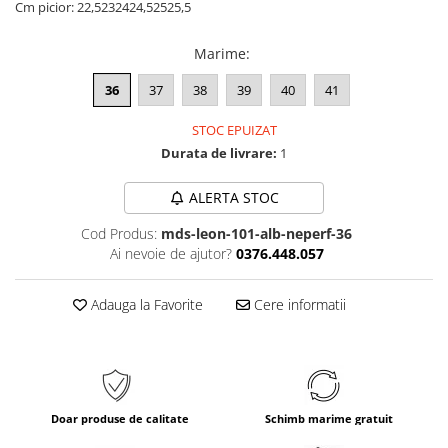
Cm picior:
22,5
23
24
24,5
25
25,5
Marime
:
36
37
38
39
40
41
STOC EPUIZAT
Durata de livrare:
1
ALERTA STOC
Cod Produs:
mds-leon-101-alb-neperf-36
Ai nevoie de ajutor?
0376.448.057
Adauga la Favorite
Cere informatii
Doar produse de calitate
Schimb marime gratuit