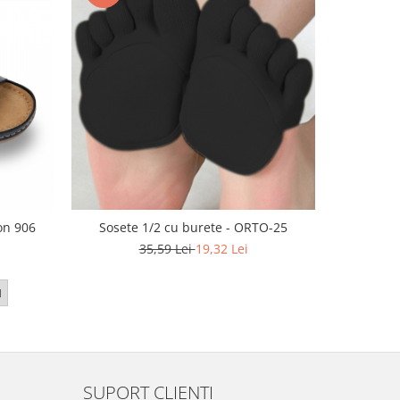
-28%
on 906
Sosete 1/2 cu burete - ORTO-25
Pa
35,59 Lei
19,32 Lei
36
1
SUPORT CLIENTI