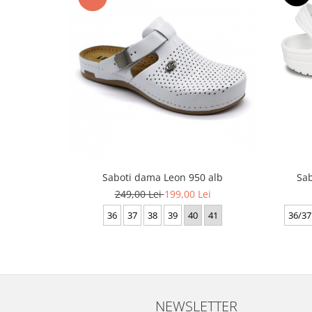
Saboti dama Leon 950 alb
Sab
249,00 Lei
199,00 Lei
36
37
38
39
40
41
36/37
NEWSLETTER