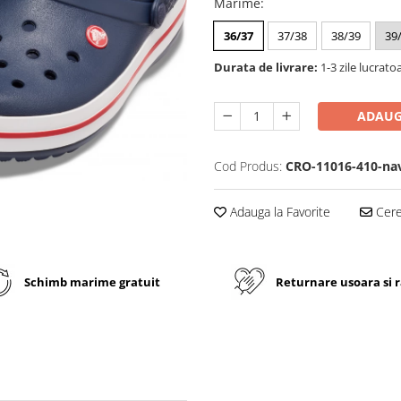
Marime
:
36/37
37/38
38/39
39
Durata de livrare:
1-3 zile lucrato
ADAUG
Cod Produs:
CRO-11016-410-na
Adauga la Favorite
Cere 
Schimb marime gratuit
Returnare usoara si 