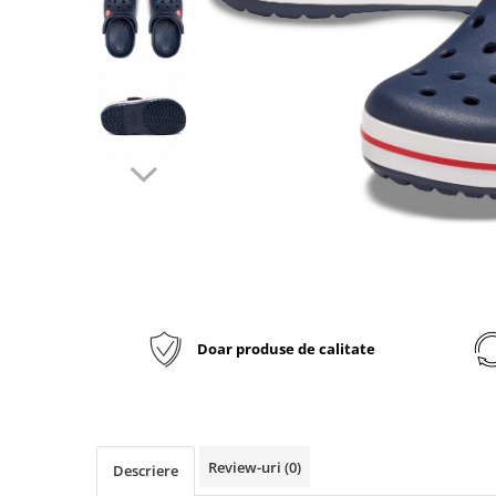
Inblu
Doss
Vesna
Dr. Feet
Doar produse de calitate
Review-uri
(0)
Descriere