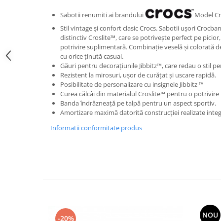
Sabotii renumiti ai brandului
Model C
Stil vintage și confort clasic Crocs. Sabotii ușori Crocb
distinctiv Croslite™, care se potrivește perfect pe picior, 
potrivire suplimentară. Combinație veselă și colorată de 
cu orice ținută casual.
Găuri pentru decorațiunile Jibbitz™, care redau o stil pe
Rezistent la mirosuri, ușor de curățat și uscare rapidă.
Posibilitate de personalizare cu insignele Jibbitz ™
Curea călcâi din materialul Croslite™ pentru o potrivire 
Banda îndrăzneață pe talpă pentru un aspect sportiv.
Amortizare maximă datorită construcției realizate integr
Informatii conformitate produs
NOU
-20%