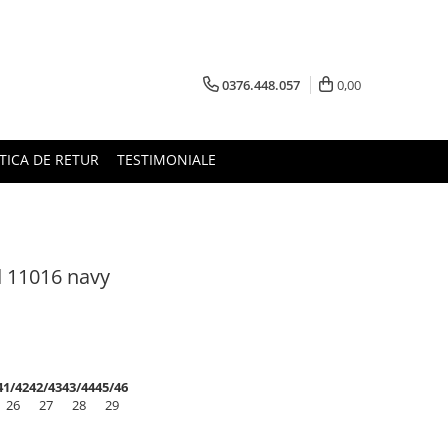
0376.448.057
0,00
TICA DE RETUR
TESTIMONIALE
d 11016 navy
41/42
42/43
43/44
45/46
26
27
28
29