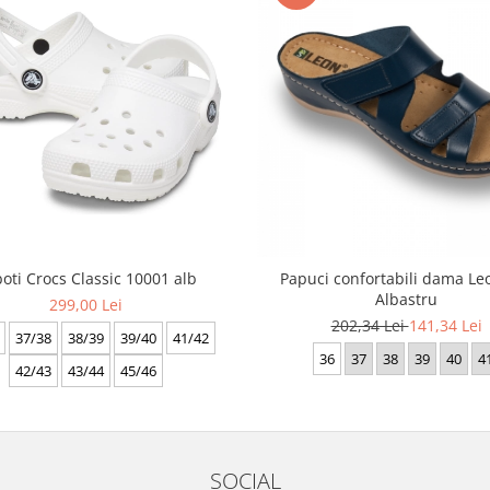
oti Crocs Classic 10001 alb
Papuci confortabili dama Le
Albastru
299,00 Lei
202,34 Lei
141,34 Lei
37/38
38/39
39/40
41/42
36
37
38
39
40
4
42/43
43/44
45/46
SOCIAL