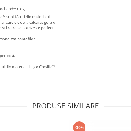
rocband™ Clog
and™ sunt făcuti din materialul
iar curelele de la călcâi asigură o
stil retro se potrivește perfect
rsonalizat pantofilor.
perfectă.
al din materialul ușor Croslite™.
PRODUSE SIMILARE
-30%