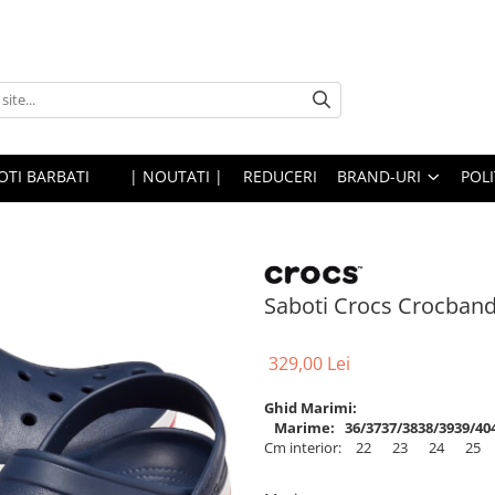
OTI BARBATI
| NOUTATI |
REDUCERI
BRAND-URI
POLI
Saboti Crocs Crocban
329,00 Lei
Ghid Marimi:
Marime:
36/37
37/38
38/39
39/40
Cm interior:
22
23
24
25