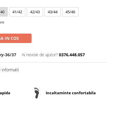
/40
41/42
42/43
43/44
45/46
are
A IN COS
vy-36/37
Ai nevoie de ajutor?
0376.448.057
informatii
rapida
Incaltaminte confortabila