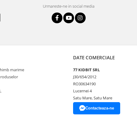
Urmareste-ne in social media
DATE COMERCIALE
schimb marime
77 KIDBIT SRL
Produselor
J30/654/2012
RO30634190
L
Lucernei 4
Satu Mare, Satu Mare
Contacteaza-ne