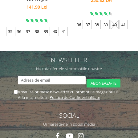
230,82 Lei
141,90 Lei
36
37
38
39
40
41
35
36
37
38
39
40
41
NEWSLETTER
Nu rata ofertele si promotiile noastre
Vreau sa primesc newsletter cu promotiile magazinului.
Afla mai multe in
Politica de Confidentialitate
SOCIAL
Urmareste-ne in social media