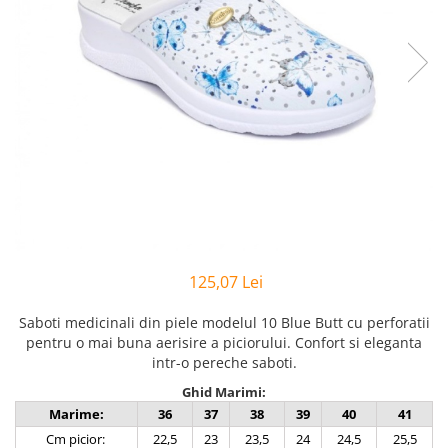
Inblu
Doss
Vesna
Dr. Feet
125,07 Lei
Saboti medicinali din piele modelul 10 Blue Butt cu perforatii
pentru o mai buna aerisire a piciorului. Confort si eleganta
intr-o pereche saboti.
Ghid Marimi:
Marime:
36
37
38
39
40
41
Cm picior:
22,5
23
23,5
24
24,5
25,5