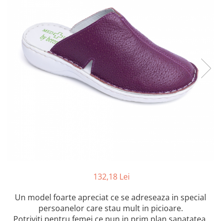
Inblu
Doss
Vesna
Dr. Feet
132,18 Lei
Un model foarte apreciat ce se adreseaza in special
persoanelor care stau mult in picioare.
Potriviti pentru femei ce pun in prim plan sanatatea,