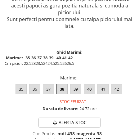
acesti papuci asigura pozitia naturala si comoda a
piciorului.
Sunt perfecti pentru doamnele cu talpa piciorului mai
lata.
Ghid Marimi:
Marime:
35
36
37
38
39
40
41
42
Cm picior:
22,5
23
23,5
24
24,5
25.5
26
26.5
Marime
:
35
36
37
38
39
40
41
42
STOC EPUIZAT
Durata de livrare:
24-72 ore
ALERTA STOC
Cod Produs:
mdl-438-magenta-38