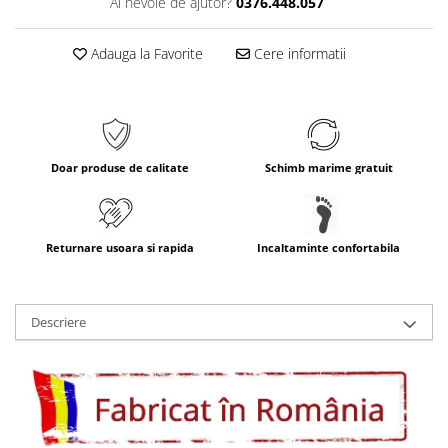
Ai nevoie de ajutor?
0376.448.057
Adauga la Favorite
Cere informatii
Doar produse de calitate
Schimb marime gratuit
Returnare usoara si rapida
Incaltaminte confortabila
Descriere