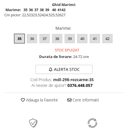
Ghid Marimi:
Marime:
35
36
37
38
39
40
41
42
Cm picior:
22,5
23
23,5
24
24,5
25,5
26
27
Marime
:
35
36
37
38
39
40
41
42
STOC EPUIZAT
Durata de livrare:
24-72 ore
ALERTA STOC
Cod Produs:
mdl-298-rozcarne-35
Ai nevoie de ajutor?
0376.448.057
Adauga la Favorite
Cere informatii