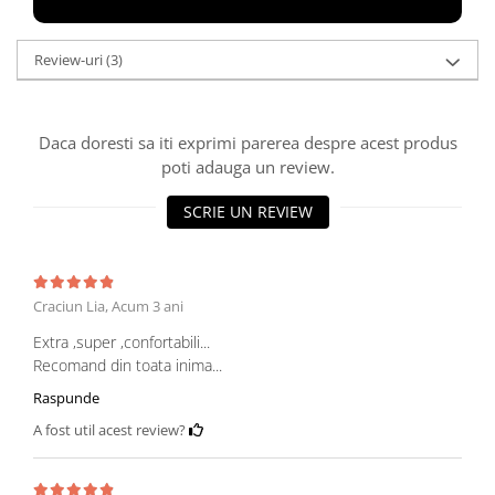
Review-uri
(3)
Daca doresti sa iti exprimi parerea despre acest produs
poti adauga un review.
SCRIE UN REVIEW
Craciun Lia,
Acum 3 ani
Extra ,super ,confortabili...
Recomand din toata inima...
Raspunde
A fost util acest review?