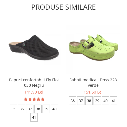
PRODUSE SIMILARE
Papuci confortabili Fly Flot
Saboti medicali Doss 228
030 Negru
verde
141,90 Lei
151,50 Lei
36
37
38
39
40
41
35
36
37
38
39
40
41