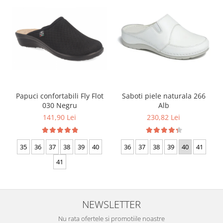
Papuci confortabili Fly Flot
Saboti piele naturala 266
030 Negru
Alb
141,90 Lei
230,82 Lei
35
36
37
38
39
40
36
37
38
39
40
41
41
NEWSLETTER
Nu rata ofertele si promotiile noastre