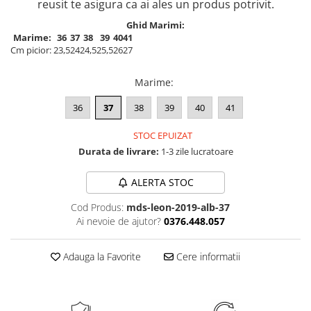
reusit te asigura ca ai ales un produs potrivit.
Ghid Marimi:
Marime:
36
37
38
39
40
41
Cm picior:
23,5
24
24,5
25,5
26
27
Marime
:
36
37
38
39
40
41
STOC EPUIZAT
Durata de livrare:
1-3 zile lucratoare
ALERTA STOC
Cod Produs:
mds-leon-2019-alb-37
Ai nevoie de ajutor?
0376.448.057
Adauga la Favorite
Cere informatii