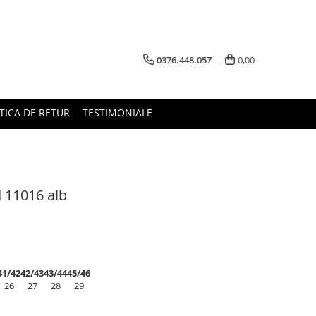
0376.448.057
0,00
TICA DE RETUR
TESTIMONIALE
 11016 alb
41/42
42/43
43/44
45/46
26
27
28
29