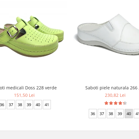
oti medicali Doss 228 verde
Saboti piele naturala 266
151,50 Lei
230,82 Lei
36
37
38
39
40
41
36
37
38
39
40
4