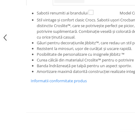
Sabotii renumiti ai brandului
Model C
Stil vintage și confort clasic Crocs. Sabotii ușori Crocb
distinctiv Croslite™, care se potrivește perfect pe picior, 
potrivire suplimentară. Combinație veselă și colorată de 
cu orice ținută casual.
Găuri pentru decorațiunile Jibbitz™, care redau un stil p
Rezistent la mirosuri, ușor de curățat și uscare rapidă.
Posibilitate de personalizare cu insignele Jibbitz ™
Curea călcâi din materialul Croslite™ pentru o potrivire 
Banda îndrăzneață pe talpă pentru un aspect sportiv.
Amortizare maximă datorită construcției realizate integr
Informatii conformitate produs