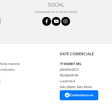
SOCIAL
Urmareste-ne in social media
DATE COMERCIALE
schimb marime
77 KIDBIT SRL
Produselor
J30/654/2012
RO30634190
L
Lucernei 4
Satu Mare, Satu Mare
Contacteaza-ne