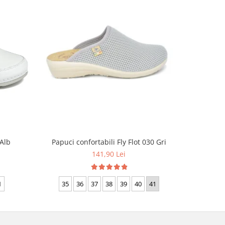
 Alb
Papuci co
Papuci confortabili Fly Flot 030 Gri
141,90 Lei
35
1
35
36
37
38
39
40
41