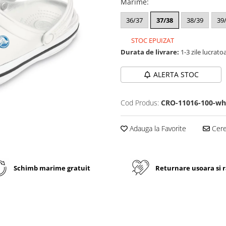
Marime
:
36/37
37/38
38/39
39
STOC EPUIZAT
Durata de livrare:
1-3 zile lucrato
ALERTA STOC
Cod Produs:
CRO-11016-100-wh
Adauga la Favorite
Cere 
Schimb marime gratuit
Returnare usoara si 