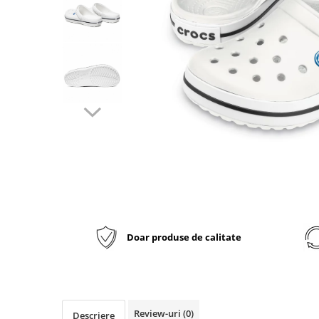
Inblu
Doss
Vesna
Dr. Feet
Doar produse de calitate
Review-uri
(0)
Descriere