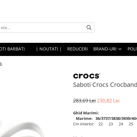
OTI BARBATI
| NOUTATI |
REDUCERI
BRAND-URI
POLI
lb
Saboti Crocs Crocband
283,69 Lei
230,82 Lei
Ghid Marimi:
Marime:
36/37
37/38
38/39
39/40
Cm interior:
22
23
24
25