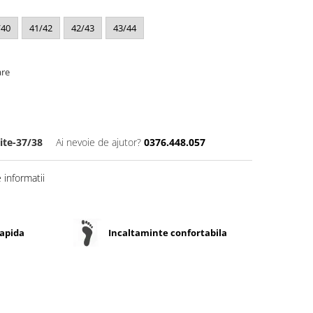
/40
41/42
42/43
43/44
are
ite-37/38
Ai nevoie de ajutor?
0376.448.057
informatii
rapida
Incaltaminte confortabila