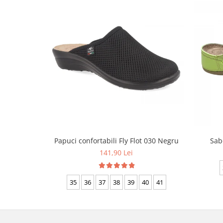
Papuci confortabili Fly Flot 030 Negru
Sab
141,90 Lei
35
36
37
38
39
40
41