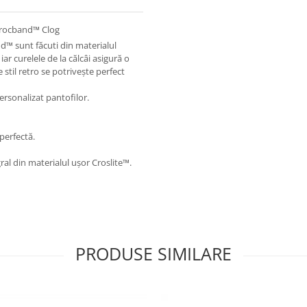
rocband™ Clog
and™ sunt făcuti din materialul
iar curelele de la călcâi asigură o
stil retro se potrivește perfect
ersonalizat pantofilor.
perfectă.
al din materialul ușor Croslite™.
PRODUSE SIMILARE