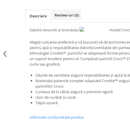
Review-uri
(0)
Descriere
Sabotii renumiti ai brandului
model Crocs
Alegeți culoarea preferată și vă bucurați-vă de potrivirea e
pentru apă și respirabilitatea datorită ventilației din partea
tehnologiei Croslite™, pantoful se adaptează formei piciorul
un suport excelent pentru el. Cumpărați pantofi Crocs™ Clas
curte sau gradină.
Găurile de ventilație asigură respirabilitatea și ajută la e
Materialul patentat complet adaptabil Croslite™ asigură 
pantofilor Crocs.
Cureaua de la călcâi asigură o potrivire sigură.
Ușor de curățat și uscat.
Talpă ușoară.
Informatii conformitate produs