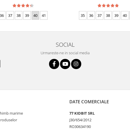
36
37
38
39
40
41
35
36
37
38
39
40
SOCIAL
Urmareste-ne in social media
DATE COMERCIALE
schimb marime
77 KIDBIT SRL
Produselor
J30/654/2012
RO30634190