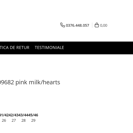
0376.448.057
0,00
TICA DE RETUR
TESTIMONIALE
09682 pink milk/hearts
41/42
42/43
43/44
45/46
26
27
28
29