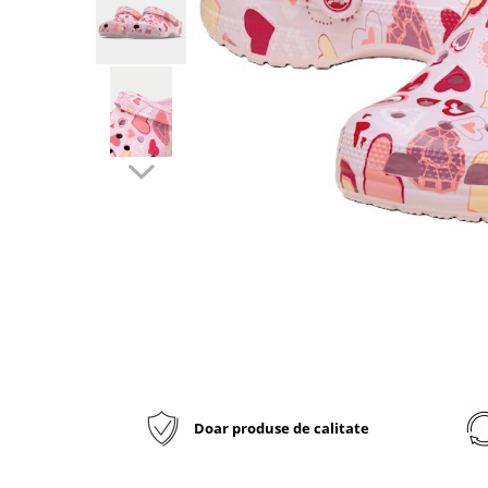
Inblu
Doss
Vesna
Dr. Feet
Doar produse de calitate