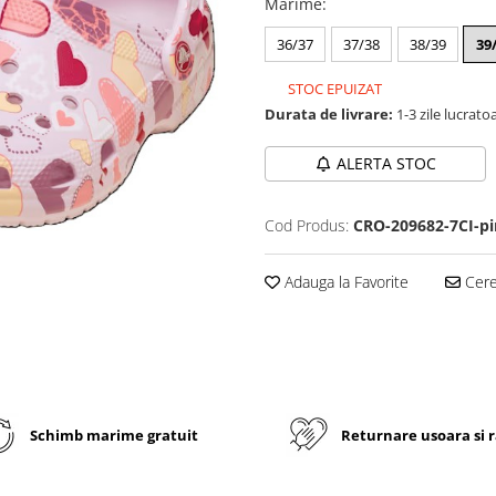
Marime
:
36/37
37/38
38/39
39
STOC EPUIZAT
Durata de livrare:
1-3 zile lucrato
ALERTA STOC
Cod Produs:
CRO-209682-7CI-pi
Adauga la Favorite
Cere 
Schimb marime gratuit
Returnare usoara si 