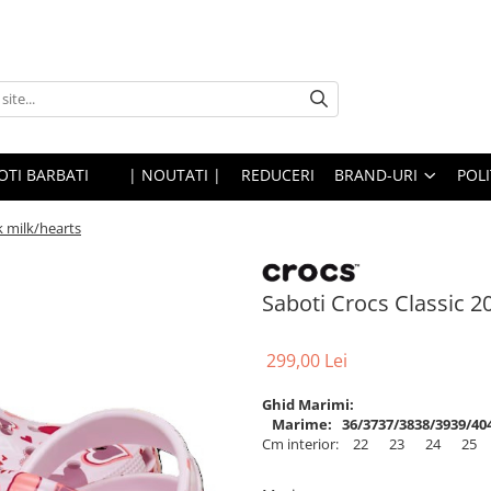
OTI BARBATI
| NOUTATI |
REDUCERI
BRAND-URI
POLI
k milk/hearts
Saboti Crocs Classic 2
299,00 Lei
Ghid Marimi:
Marime:
36/37
37/38
38/39
39/40
Cm interior:
22
23
24
25