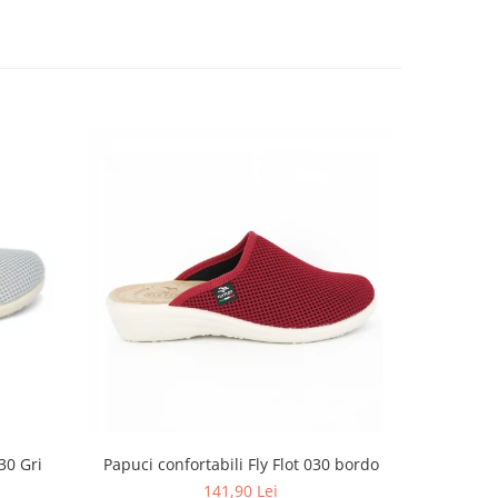
Papuci confortabili Fly Flot 030 bordo
Saboti
30 Gri
141,90 Lei