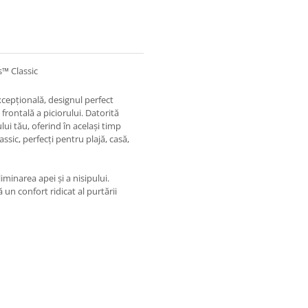
™ Classic
xcepțională, designul perfect
 frontală a piciorului. Datorită
ui tău, oferind în același timp
sic, perfecți pentru plajă, casă,
liminarea apei și a nisipului.
un confort ridicat al purtării