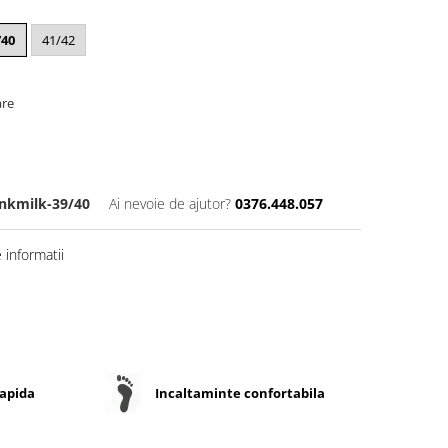
/40
41/42
are
nkmilk-39/40
Ai nevoie de ajutor?
0376.448.057
informatii
rapida
Incaltaminte confortabila