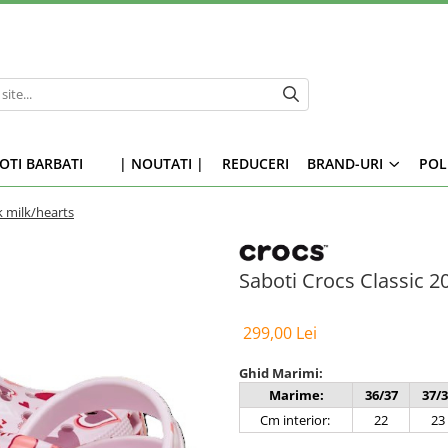
OTI BARBATI
| NOUTATI |
REDUCERI
BRAND-URI
POL
k milk/hearts
Saboti Crocs Classic 2
299,00 Lei
Ghid Marimi:
Marime:
36/37
37/3
Cm interior:
22
23