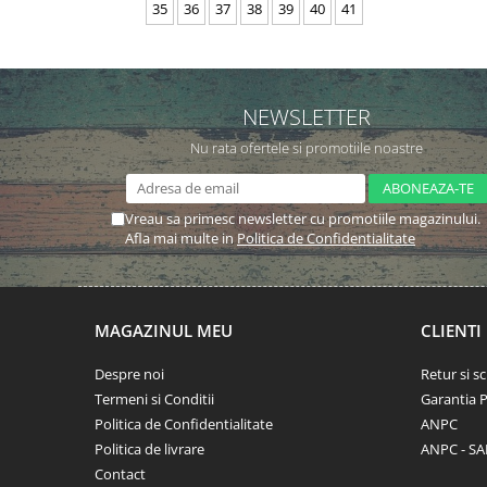
35
36
37
38
39
40
41
NEWSLETTER
Nu rata ofertele si promotiile noastre
Vreau sa primesc newsletter cu promotiile magazinului.
Afla mai multe in
Politica de Confidentialitate
MAGAZINUL MEU
CLIENTI
Despre noi
Retur si 
Termeni si Conditii
Garantia 
Politica de Confidentialitate
ANPC
Politica de livrare
ANPC - SA
Contact