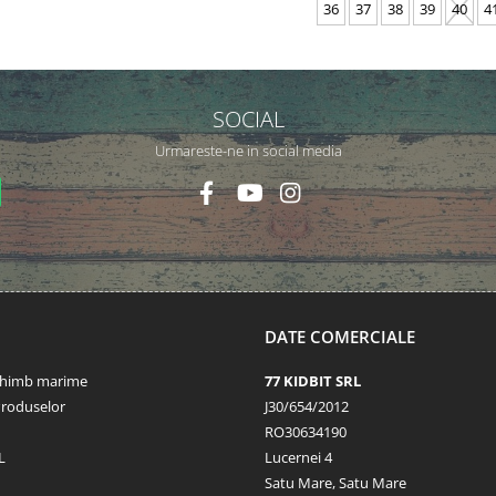
36
37
38
39
40
4
SOCIAL
Urmareste-ne in social media
DATE COMERCIALE
schimb marime
77 KIDBIT SRL
Produselor
J30/654/2012
RO30634190
L
Lucernei 4
Satu Mare, Satu Mare