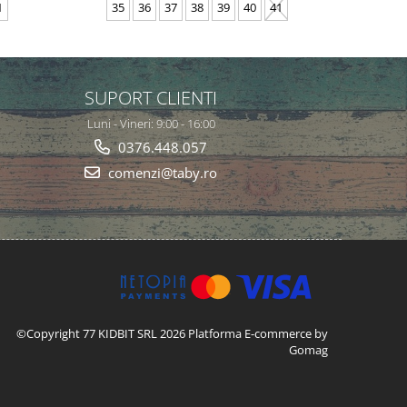
1
35
36
37
38
39
40
41
SUPORT CLIENTI
Luni - Vineri: 9:00 - 16:00
0376.448.057
comenzi@taby.ro
©Copyright 77 KIDBIT SRL 2026
Platforma E-commerce by
Gomag