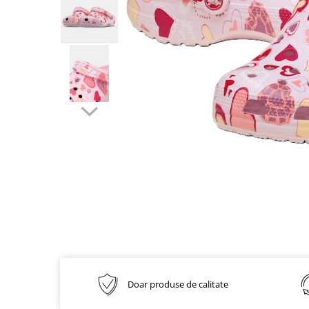
Inblu
Doss
Vesna
Dr. Feet
Doar produse de calitate