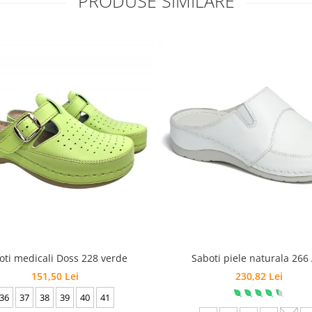
PRODUSE SIMILARE
oti medicali Doss 228 verde
Saboti piele naturala 266
151,50 Lei
230,82 Lei
36
37
38
39
40
41