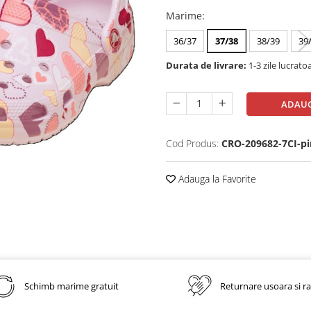
Marime
:
36/37
37/38
38/39
39
Durata de livrare:
1-3 zile lucrato
ADAUG
Cod Produs:
CRO-209682-7CI-pi
Adauga la Favorite
Schimb marime gratuit
Returnare usoara si r