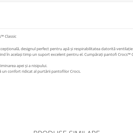
™ Classic
cepțională, designul perfect pentru apă și respirabilitatea datorită ventilației
ind în același timp un suport excelent pentru el. Cumpărați pantofi Crocs™ Cla
liminarea apei și a nisipului.
un confort ridicat al purtării pantofilor Crocs.