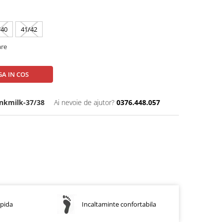
/40
41/42
are
A IN COS
nkmilk-37/38
Ai nevoie de ajutor?
0376.448.057
apida
Incaltaminte confortabila