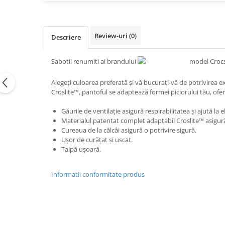
Review-uri
(0)
Descriere
Sabotii renumiti ai brandului
model Crocs
Alegeți culoarea preferată și vă bucurați-vă de potrivirea ex
Croslite™, pantoful se adaptează formei piciorului tău, ofer
Găurile de ventilație asigură respirabilitatea și ajută la e
Materialul patentat complet adaptabil Croslite™ asigură 
Cureaua de la călcâi asigură o potrivire sigură.
Ușor de curățat și uscat.
Talpă ușoară.
Informatii conformitate produs