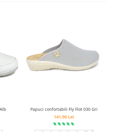
 Alb
Papuci confortabili Fly Flot 030 Gri
Papuci co
141,90 Lei
35