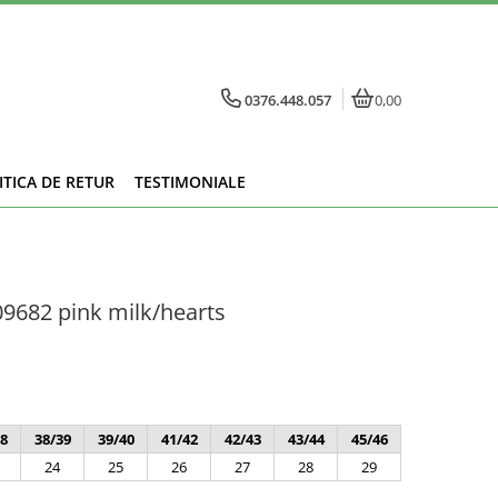
0376.448.057
0,00
ITICA DE RETUR
TESTIMONIALE
09682 pink milk/hearts
8
38/39
39/40
41/42
42/43
43/44
45/46
24
25
26
27
28
29