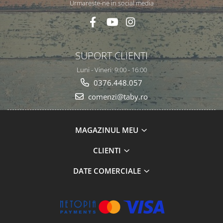
Urmareste-ne in social media
SUPORT CLIENTI
Luni - Vineri: 9:00 - 16:00
0376.448.057
comenzi@taby.ro
MAGAZINUL MEU
CLIENTI
DATE COMERCIALE