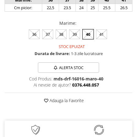
Marime:
36
37
38
39
40
41
Cm picior:
22,5
23.5
24
25
25.5
26.5
Marime
:
36
37
38
39
40
41
STOC EPUIZAT
Durata de livrare:
1-3 zile lucratoare
ALERTA STOC
Cod Produs:
mds-drf-16016-maro-40
Ai nevoie de ajutor?
0376.448.057
Adauga la Favorite