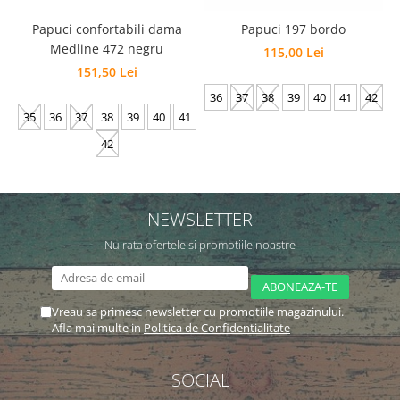
Papuci confortabili dama
Papuci 197 bordo
Medline 472 negru
115,00 Lei
151,50 Lei
36
37
38
39
40
41
42
35
36
37
38
39
40
41
42
NEWSLETTER
Nu rata ofertele si promotiile noastre
Vreau sa primesc newsletter cu promotiile magazinului.
Afla mai multe in
Politica de Confidentialitate
SOCIAL