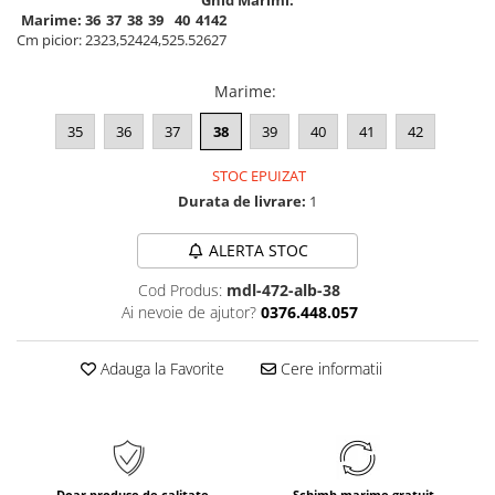
Ghid Marimi:
Marime:
36
37
38
39
40
41
42
Cm picior:
23
23,5
24
24,5
25.5
26
27
Marime
:
35
36
37
38
39
40
41
42
STOC EPUIZAT
Durata de livrare:
1
ALERTA STOC
Cod Produs:
mdl-472-alb-38
Ai nevoie de ajutor?
0376.448.057
Adauga la Favorite
Cere informatii
Doar produse de calitate
Schimb marime gratuit