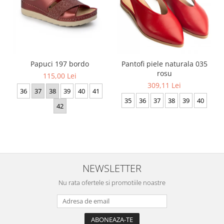
Papuci 197 bordo
Pantofi piele naturala 035
rosu
115,00 Lei
309,11 Lei
36
37
38
39
40
41
35
36
37
38
39
40
42
NEWSLETTER
Nu rata ofertele si promotiile noastre