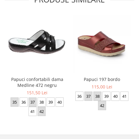
Papuci confortabili dama
Papuci 197 bordo
Medline 472 negru
115,00 Lei
151,50 Lei
36
37
38
39
40
41
35
36
37
38
39
40
42
41
42