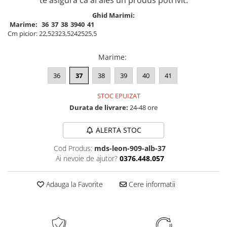
te asigura ca ai ales un produs potrivit.
Ghid Marimi:
Marime:
36
37
38
39
40
41
Cm picior:
22,5
23
23,5
24
25
25,5
Marime
:
36
37
38
39
40
41
STOC EPUIZAT
Durata de livrare:
24-48 ore
ALERTA STOC
Cod Produs:
mds-leon-909-alb-37
Ai nevoie de ajutor?
0376.448.057
Adauga la Favorite
Cere informatii