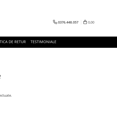
0376.448.057
0,00
TICA DE RETUR
TESTIMONIALE
e
ectuate.