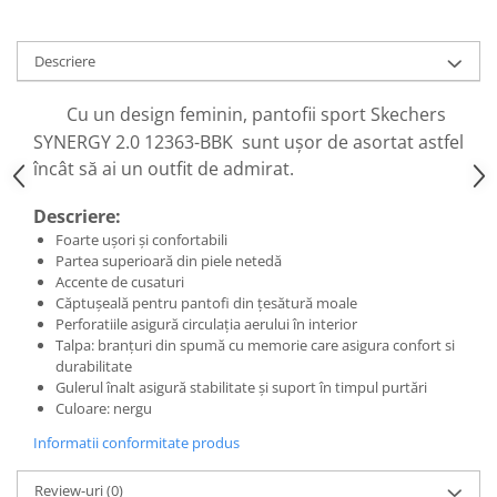
Descriere
Cu un design feminin, pantofii sport Skechers
SYNERGY 2.0 12363-BBK
sunt ușor de asortat
astfel
încât să ai un outfit de admirat.
Descriere:
Foarte ușori și confortabili
Partea superioară din piele netedă
Accente de cusaturi
Căptușeală pentru pantofi din țesătură moale
Perforatiile asigură circulaţia aerului în interior
Talpa: branțuri din spumă cu memorie care asigura confort si
durabilitate
Gulerul înalt asigură stabilitate şi suport în timpul purtări
Culoare: nergu
Informatii conformitate produs
Review-uri
(0)