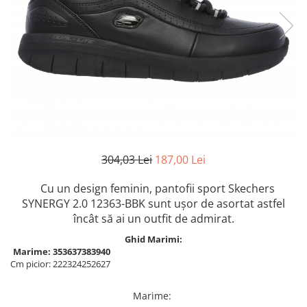
Inblu
Doss
Vesna
Dr. Feet
304,03 Lei
187,00 Lei
Cu un design feminin, pantofii sport Skechers
SYNERGY 2.0 12363-BBK
sunt ușor de asortat
astfel
încât să ai un outfit de admirat.
Ghid Marimi:
Marime:
35
36
37
38
39
40
Cm picior:
22
23
24
25
26
27
Marime
: