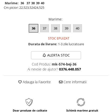
Marime:
36
37
38
39
40
Cm picior:
22,5
23,5
24
24,5
25
Marime
:
36
37
38
39
40
STOC EPUIZAT
Durata de livrare:
1-3 zile lucratoare
ALERTA STOC
Cod Produs:
mk-574-bej-36
Ai nevoie de ajutor?
0376.448.057
Adauga la Favorite
Cere informatii
Doar produse de calitate
Schimb marime gratuit