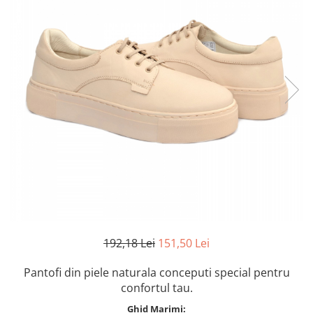
Inblu
Doss
Vesna
Dr. Feet
192,18 Lei
151,50 Lei
Pantofi din piele naturala conceputi special pentru
confortul tau.
Ghid Marimi: