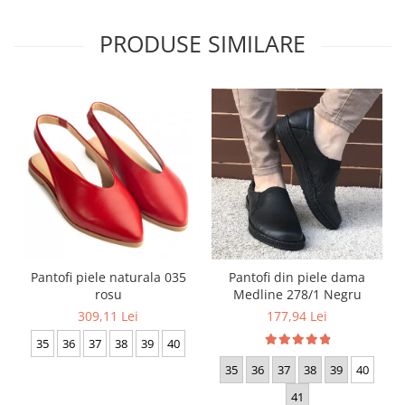
PRODUSE SIMILARE
Pantofi piele naturala 035
Pantofi din piele dama
rosu
Medline 278/1 Negru
309,11 Lei
177,94 Lei
35
36
37
38
39
40
35
36
37
38
39
40
41